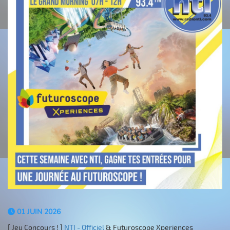
01 JUIN 2026
[ Jeu Concours ! ]
NTI - Officiel
&
Futuroscope Xperiences