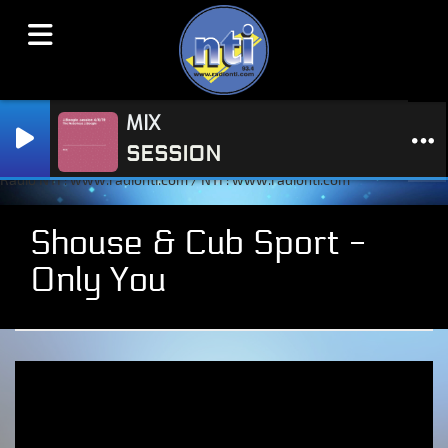
MIX
SESSION
Radio NTI : www.radionti.com / NTI : www.radionti.com
Shouse & Cub Sport -
Only You