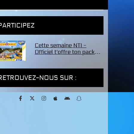
PARTICIPEZ
Cette semaine NTI -
Officiel t'offre ton pack
famille de 4 entrées pour
le parc Atlantic Toboggan
!
RETROUVEZ-NOUS SUR :