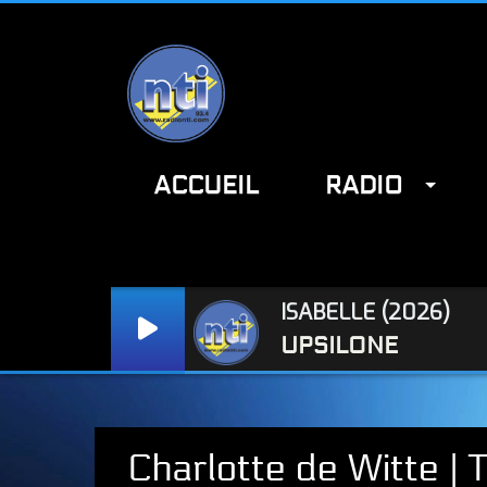
ACCUEIL
RADIO
Radio NTI : www.radionti.com / NTI : www.radionti.com
ISABELLE (2026)
UPSILONE
Charlotte de Witte 