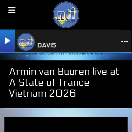
S MINE
TA FEAT JD DAVIS
Radio NTI : www.radionti.com / NTI : www.radionti.com
Armin van Buuren live at
A State of Trance
Vietnam 2026