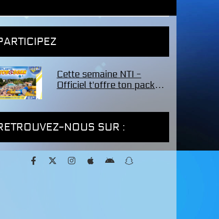
PARTICIPEZ
Cette semaine NTI -
Officiel t'offre ton pack
famille de 4 entrées pour
le parc Atlantic Toboggan
!
RETROUVEZ-NOUS SUR :