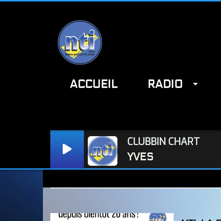
ACCUEIL
RADIO
Radio NTI : www.radionti.com / NTI : www.radionti.com
CLUBBIN CHART
YVES
Actualité NTI