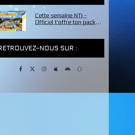
Cette semaine NTI -
Officiel t'offre ton pack
famille de 4 entrées pour
le parc Atlantic Toboggan
!
RETROUVEZ-NOUS SUR :