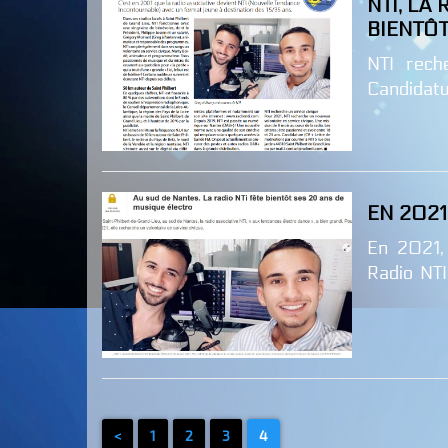
NTI, LA
BIENTÔT
NTI rech
Candidatu
NTI 5 ru
LIEU Arti
EN 2021
En 2021,
Radio NT
Bientot 
<
1
2
3
4