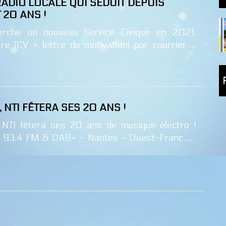
 RADIO LOCALE QUI SÉDUIT DEPUIS
 20 ANS !
erche un nouveau Service Civique en 2021.
re (CV + lettre de motivation) par courrier à
e des jardins 44310 ST PHILBERT DE GRAND-
cle St Phil Mag N°52 Octobre 2020.
, NTI FÊTERA SES 20 ANS !
 NTI fêtera ses 20 ans de musique électro !
I 93.4 FM & DAB+ - Nantes - Ouest-France -
20ans