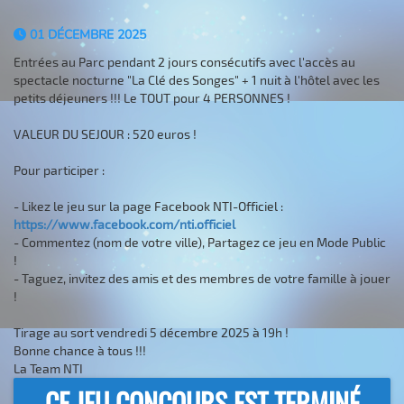
01 DÉCEMBRE 2025
Entrées au Parc pendant 2 jours consécutifs avec l'accès au
spectacle nocturne "La Clé des Songes" + 1 nuit à l'hôtel avec les
petits déjeuners !!! Le TOUT pour 4 PERSONNES !
VALEUR DU SEJOUR : 520 euros !
Pour participer :
- Likez le jeu sur la page Facebook NTI-Officiel :
https://www.facebook.com/nti.officiel
- Commentez (nom de votre ville), Partagez ce jeu en Mode Public
!
- Taguez, invitez des amis et des membres de votre famille à jouer
!
Tirage au sort vendredi 5 décembre 2025 à 19h !
Bonne chance à tous !!!
La Team NTI