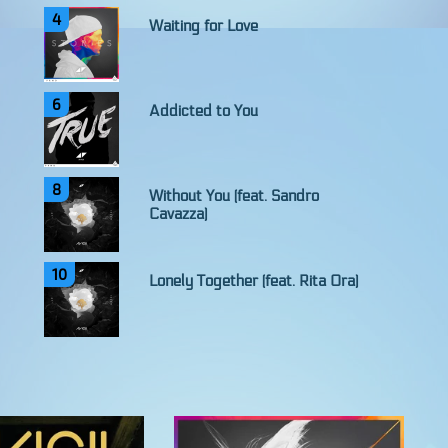
4
Waiting for Love
6
Addicted to You
8
Without You (feat. Sandro
Cavazza)
10
Lonely Together (feat. Rita Ora)