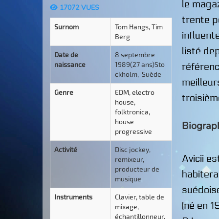
le maga
17072 VUES
trente p
Surnom
Tom Hangs, Tim
influent
Berg
listé de
Date de
8 septembre
naissance
1989(27 ans)Sto
référen
ckholm, Suède
meilleur
Genre
EDM, electro
troisièm
house,
folktronica,
house
Biograp
progressive
Activité
Disc jockey,
Avicii es
remixeur,
producteur de
habitera
musique
suédoise
Instruments
Clavier, table de
(né en 1
mixage,
échantillonneur,