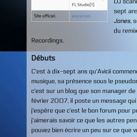
DJ scand
FL Studio[1]
sept ans
Site officiel
avicii.com
Jones
, 
du remi
Recordings.
Débuts
C'est à dix-sept ans qu'Avicii comme
musique, sa présence sous le pseudo
c'est sur un blog que son manager de 
février 2007, il poste un message qui 
j'espère que c'est le bon forum pour p
j'aimerais savoir ce que les autres pe
pouvez bien écrire un peu sur ce que v