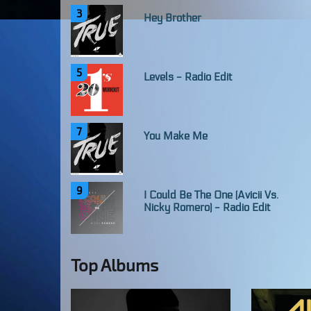
3
Hey Brother
5
Levels - Radio Edit
7
You Make Me
9
I Could Be The One (Avicii Vs.
Nicky Romero) - Radio Edit
Top Albums