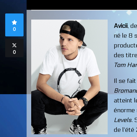
Avicii
, d
0
né le 8
producte
0
des tit
Tom Ha
Il se fa
Broman
atteint 
énorme s
Levels
.
de l'été