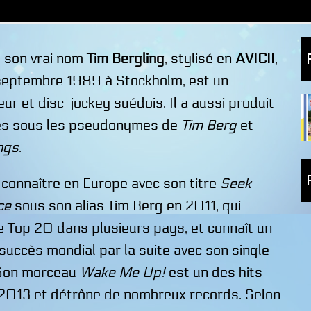
e son vrai nom
Tim Bergling
, stylisé en
AVICII
,
 septembre 1989 à Stockholm, est un
ur et disc-jockey suédois. Il a aussi produit
res sous les pseudonymes de
Tim Berg
et
ngs
.
it connaître en Europe avec son titre
Seek
ce
sous son alias Tim Berg en 2011, qui
le Top 20 dans plusieurs pays, et connaît un
uccès mondial par la suite avec son single
 Son morceau
Wake Me Up!
est un des hits
 2013 et détrône de nombreux records. Selon