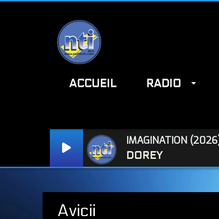
ACCUEIL
RADIO
Radio NTI : www.radionti.com / NTI : www.radionti.com
IMAGINATION (2026
DOREY
Avicii