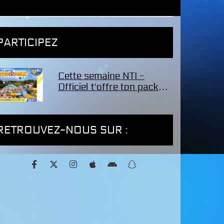
PARTICIPEZ
Cette semaine NTI -
Officiel t'offre ton pack
famille de 4 entrées pour
le parc Atlantic Toboggan
!
RETROUVEZ-NOUS SUR :