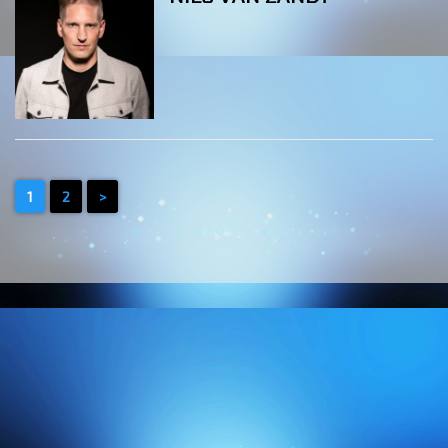
1
2
>