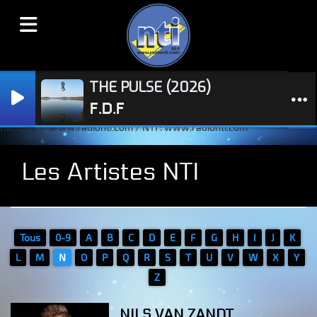
THE PULSE (2026)
F.D.F
Radio NTI : www.radionti.com / NTI : www.radionti.com
Les Artistes NTI
Tous
0-9
A
B
C
D
E
F
G
H
I
J
K
L
M
N
O
P
Q
R
S
T
U
V
W
X
Y
Z
NILS VAN ZANDT