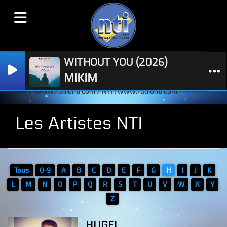
WITHOUT YOU (2026)
MIKIM
Radio NTI : www.radionti.com / NTI : www.radionti.com
Les Artistes NTI
Tous
0-9
A
B
C
D
E
F
G
H
I
J
K
L
M
N
O
P
Q
R
S
T
U
V
W
X
Y
Z
HUGEL